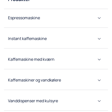
Group
Vandkølere
Afdelinger
Espressomaskine
Kaffemaskiner
Kildevandskølere
Instant kaffemaskine
Tappetårn
Kaffemaskine med kværn
Koncepter
for
restauranter
Højkapacitets
Kaffemaskiner og vandkølere
vandkølere
Forbrugsvarer
og tilbehør
Vanddispenser med kulsyre