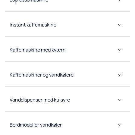
Kaffemaskiner
Kildevandskølere
Instant kaffemaskine
Tappetårn
Kaffemaskine med kværn
Koncepter
for
restauranter
Højkapacitets
Kaffemaskiner og vandkølere
vandkølere
Forbrugsvarer
og tilbehør
Vanddispenser med kulsyre
Bordmodeller vandkøler