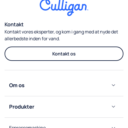
Kontakt
Kontakt vores eksperter, og kom i gang med at nyde det
allerbedste inden for vand.
Kontakt os
Om os
Culligan
Nordic
Produkter
Group
Vandkølere
Afdelinger
Espressomaskine