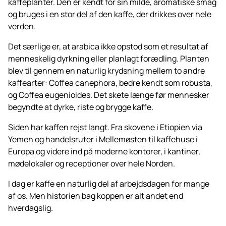
kaffeplanter. Den er kendt for sin milde, aromatiske smag
og bruges i en stor del af den kaffe, der drikkes over hele
verden.
Det særlige er, at arabica ikke opstod som et resultat af
menneskelig dyrkning eller planlagt forædling. Planten
blev til gennem en naturlig krydsning mellem to andre
kaffearter: Coffea canephora, bedre kendt som robusta,
og Coffea eugenioides. Det skete længe før mennesker
begyndte at dyrke, riste og brygge kaffe.
Siden har kaffen rejst langt. Fra skovene i Etiopien via
Yemen og handelsruter i Mellemøsten til kaffehuse i
Europa og videre ind på moderne kontorer, i kantiner,
mødelokaler og receptioner over hele Norden.
I dag er kaffe en naturlig del af arbejdsdagen for mange
af os. Men historien bag koppen er alt andet end
hverdagslig.