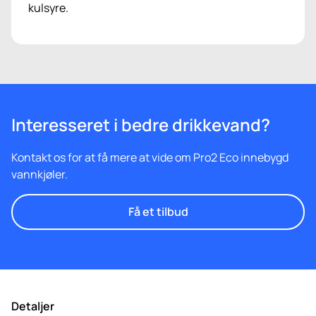
kulsyre.
Interesseret i bedre drikkevand?
Kontakt os for at få mere at vide om Pro2 Eco innebygd
vannkjøler.
Få et tilbud
Detaljer