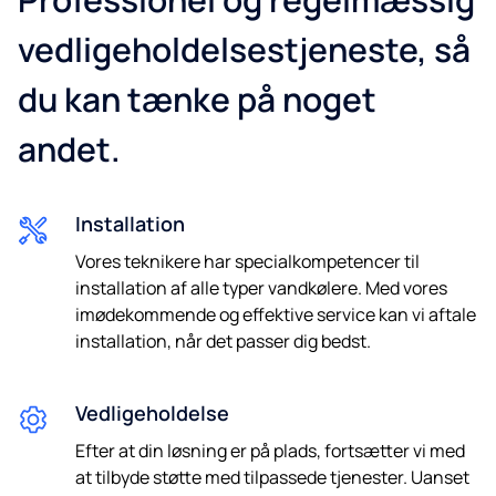
vedligeholdelsestjeneste, så
du kan tænke på noget
Telefon
andet.
Jeg samtykker i at blive kontaktet om fremtidige tilbud.
Installation
Ved at sende os dine oplysninger accepterer du vores
Vores teknikere har specialkompetencer til
persondatapolitik.
Vi garanterer 100% beskyttelse af dine
installation af alle typer vandkølere. Med vores
oplysninger. Vi deler ikke dine oplysninger.
imødekommende og effektive service kan vi aftale
installation, når det passer dig bedst.
Vedligeholdelse
Efter at din løsning er på plads, fortsætter vi med
at tilbyde støtte med tilpassede tjenester. Uanset