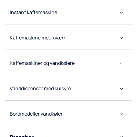
Kildevandskølere
Instant kaffemaskine
Tappetårn
Kaffemaskine med kværn
Koncepter
for
restauranter
Højkapacitets
Kaffemaskiner og vandkølere
vandkølere
Forbrugsvarer
og tilbehør
Vanddispenser med kulsyre
Bordmodeller vandkøler
Brancher