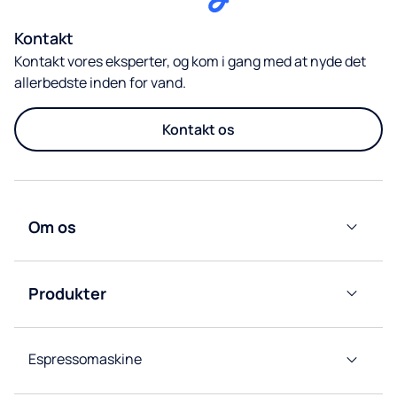
Kontakt
Kontakt vores eksperter, og kom i gang med at nyde det
allerbedste inden for vand.
Kontakt os
Om os
Culligan
Nordic
Produkter
Group
Vandkølere
Afdelinger
Espressomaskine
Kaffemaskiner