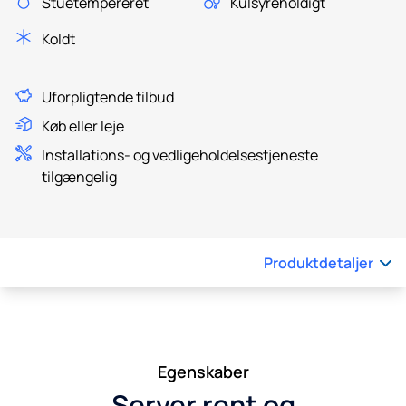
Stuetempereret
Kulsyreholdigt
Koldt
Uforpligtende tilbud
Køb eller leje
Installations- og vedligeholdelsestjeneste
tilgængelig
Produktdetaljer
Egenskaber
Server rent og