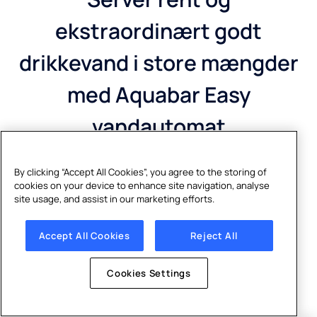
ekstraordinært godt
drikkevand i store mængder
med Aquabar Easy
vandautomat
By clicking “Accept All Cookies”, you agree to the storing of
cookies on your device to enhance site navigation, analyse
Bæredygtig og pålidelig
site usage, and assist in our marketing efforts.
Accept All Cookies
Reject All
Skabt til travle områder
Tilpasset virksomheder med højt vandforbrug og
Cookies Settings
behov for pålidelig drift.